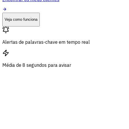
Veja como funciona
Alertas de palavras-chave em tempo real
Média de 8 segundos para avisar
Novo alerta
"melhor CRM para startups"
r/SaaS · há 12 s
Alertas que chegam a você antes da
conversa seguir em frente