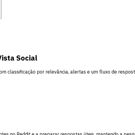
ista Social
 classificação por relevância, alertas e um fluxo de respos
ntes no Reddit e a preparar respostas úteis, mantendo a pesqu