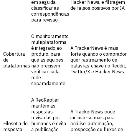
em seguida,
Hacker News, e filtragem
classificar as
de falsos positivos por IA.
correspondências
para revisão.
O monitoramento
multiplataforma
é integrado ao
A TrackerNews é mais
Cobertura
produto, para
forte quando o comprador
de
que as equipes
quer rastreamento de
plataformas
não precisem
palavras-chave no Reddit,
verificar cada
Twitter/X e Hacker News.
rede
separadamente.
A RedReplier
mantém as
respostas
A TrackerNews pode
revisadas por
inclinar-se mais para
Filosofia de
humanos e evita
análise, automação,
resposta
a publicação
prospecção ou fluxos de