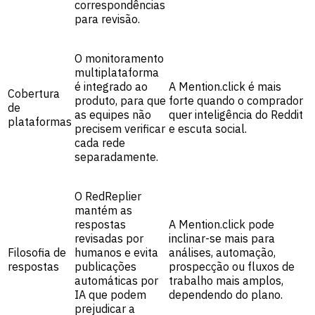
correspondências
para revisão.
O monitoramento
multiplataforma
é integrado ao
A Mention.click é mais
Cobertura
produto, para que
forte quando o comprador
de
as equipes não
quer inteligência do Reddit
plataformas
precisem verificar
e escuta social.
cada rede
separadamente.
O RedReplier
mantém as
respostas
A Mention.click pode
revisadas por
inclinar-se mais para
Filosofia de
humanos e evita
análises, automação,
respostas
publicações
prospecção ou fluxos de
automáticas por
trabalho mais amplos,
IA que podem
dependendo do plano.
prejudicar a