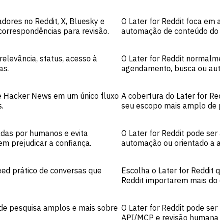
dores no Reddit, X, Bluesky e
O Later for Reddit foca em
correspondências para revisão.
automação de conteúdo do 
relevância, status, acesso à
O Later for Reddit normalm
as.
agendamento, busca ou au
 e Hacker News em um único fluxo
A cobertura do Later for Re
.
seu escopo mais amplo de
das por humanos e evita
O Later for Reddit pode ser
m prejudicar a confiança.
automação ou orientado a 
eed prático de conversas que
Escolha o Later for Reddi
Reddit importarem mais do
de pesquisa amplos e mais sobre
O Later for Reddit pode ser 
API/MCP e revisão humana 