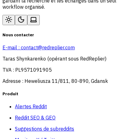
gardant la recherche et les échanges dans un seul
workflow organisé.
Nous contacter
E-mail :
contact@redreplier.com
Taras Shynkarenko (opérant sous RedReplier)
TVA : PL9571091905
Adresse : Heweliusza 11/811, 80-890, Gdansk
Produit
Alertes Reddit
Reddit SEO & GEO
Suggestions de subreddits