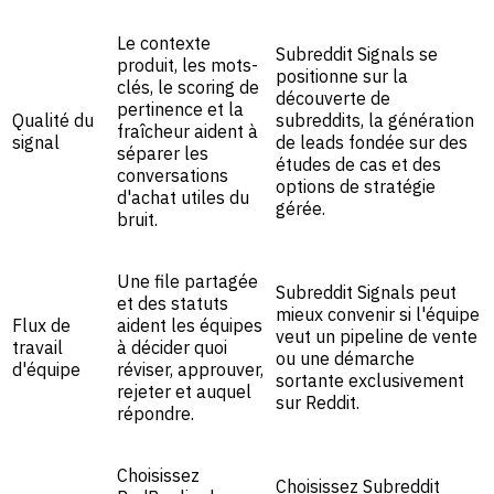
Le contexte
Subreddit Signals se
produit, les mots-
positionne sur la
clés, le scoring de
découverte de
pertinence et la
Qualité du
subreddits, la génération
fraîcheur aident à
signal
de leads fondée sur des
séparer les
études de cas et des
conversations
options de stratégie
d'achat utiles du
gérée.
bruit.
Une file partagée
Subreddit Signals peut
et des statuts
mieux convenir si l'équipe
Flux de
aident les équipes
veut un pipeline de vente
travail
à décider quoi
ou une démarche
d'équipe
réviser, approuver,
sortante exclusivement
rejeter et auquel
sur Reddit.
répondre.
Choisissez
Choisissez Subreddit