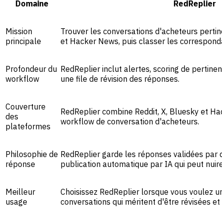
Domaine
RedReplier
Mission
Trouver les conversations d'acheteurs pertin
principale
et Hacker News, puis classer les correspond
Profondeur du
RedReplier inclut alertes, scoring de pertine
workflow
une file de révision des réponses.
Couverture
RedReplier combine Reddit, X, Bluesky et H
des
workflow de conversation d'acheteurs.
plateformes
Philosophie de
RedReplier garde les réponses validées par d
réponse
publication automatique par IA qui peut nuire
Meilleur
Choisissez RedReplier lorsque vous voulez un
usage
conversations qui méritent d'être révisées e