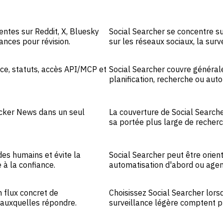
entes sur Reddit, X, Bluesky
Social Searcher se concentre su
ances pour révision.
sur les réseaux sociaux, la surv
nce, statuts, accès API/MCP et
Social Searcher couvre général
planification, recherche ou auto
acker News dans un seul
La couverture de Social Search
sa portée plus large de recher
es humains et évite la
Social Searcher peut être orie
 à la confiance.
automatisation d'abord ou age
 flux concret de
Choisissez Social Searcher lors
t auxquelles répondre.
surveillance légère comptent p