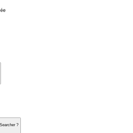
sée
 Searcher ?