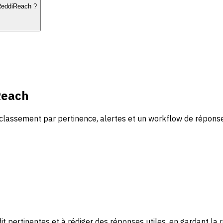
 ReddiReach ?
Reach
classement par pertinence, alertes et un workflow de réponse
it pertinentes et à rédiger des réponses utiles, en gardant la