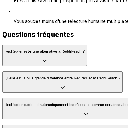
Êtes à l'aise avec une prospection plus assistée par IA
→
Vous souciez moins d'une relecture humaine multiplat
Questions fréquentes
RedReplier est-il une alternative à ReddiReach ?
Quelle est la plus grande différence entre RedReplier et ReddiReach ?
RedReplier publie-t-il automatiquement les réponses comme certaines alt