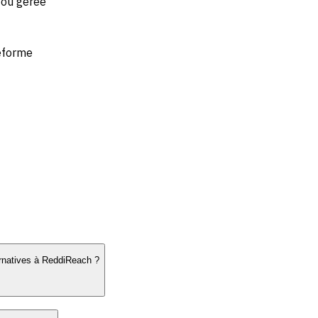
 ou gérée
eforme
ernatives à ReddiReach ?