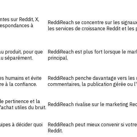
tes sur Reddit, X,
ReddiReach se concentre sur les signaux
rrespondances à
les services de croissance Reddit et les
au produit, pour que
ReddiReach est plus fort lorsque le mark
eau séparément.
principal.
es humains et évite
ReddiReach penche davantage vers les r
re à la confiance.
commentaires, la publication gérée ou l'
de pertinence et la
ReddiReach rivalise sur le marketing Red
achat utiles du bruit.
uipes à décider quoi
ReddiReach peut mieux convenir si votre
Reddit.