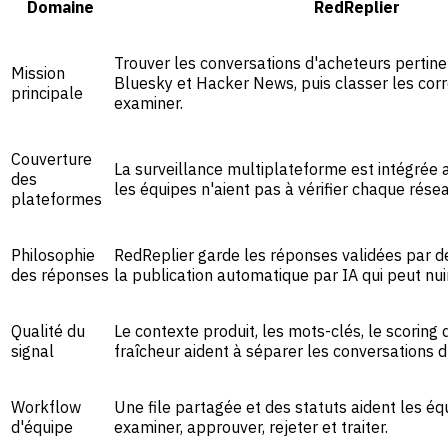
Domaine
RedReplier
Trouver les conversations d'acheteurs pertinen
Mission
Bluesky et Hacker News, puis classer les co
principale
examiner.
Couverture
La surveillance multiplateforme est intégrée 
des
les équipes n'aient pas à vérifier chaque rés
plateformes
Philosophie
RedReplier garde les réponses validées par d
des réponses
la publication automatique par IA qui peut nui
Qualité du
Le contexte produit, les mots-clés, le scoring 
signal
fraîcheur aident à séparer les conversations d'
Workflow
Une file partagée et des statuts aident les éq
d'équipe
examiner, approuver, rejeter et traiter.