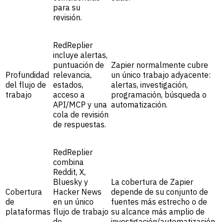
para su
revisión.
RedReplier
incluye alertas,
puntuación de
Zapier normalmente cubre
Profundidad
relevancia,
un único trabajo adyacente:
del flujo de
estados,
alertas, investigación,
trabajo
acceso a
programación, búsqueda o
API/MCP y una
automatización.
cola de revisión
de respuestas.
RedReplier
combina
Reddit, X,
Bluesky y
La cobertura de Zapier
Cobertura
Hacker News
depende de su conjunto de
de
en un único
fuentes más estrecho o de
plataformas
flujo de trabajo
su alcance más amplio de
de
investigación/automatización.