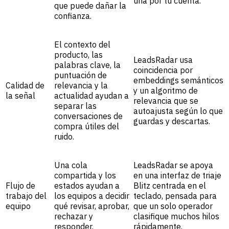
una por tu cuenta.
que puede dañar la
confianza.
El contexto del
producto, las
LeadsRadar usa
palabras clave, la
coincidencia por
puntuación de
embeddings semánticos
Calidad de
relevancia y la
y un algoritmo de
la señal
actualidad ayudan a
relevancia que se
separar las
autoajusta según lo que
conversaciones de
guardas y descartas.
compra útiles del
ruido.
Una cola
LeadsRadar se apoya
compartida y los
en una interfaz de triaje
Flujo de
estados ayudan a
Blitz centrada en el
trabajo del
los equipos a decidir
teclado, pensada para
equipo
qué revisar, aprobar,
que un solo operador
rechazar y
clasifique muchos hilos
responder.
rápidamente.