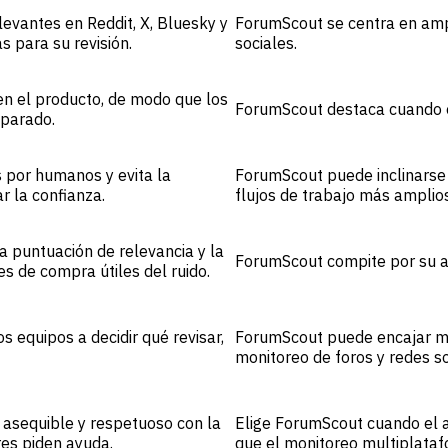
vantes en Reddit, X, Bluesky y
ForumScout se centra en ampl
s para su revisión.
sociales.
en el producto, de modo que los
ForumScout destaca cuando el
eparado.
 por humanos y evita la
ForumScout puede inclinarse m
r la confianza.
flujos de trabajo más amplios
la puntuación de relevancia y la
ForumScout compite por su am
s de compra útiles del ruido.
 equipos a decidir qué revisar,
ForumScout puede encajar mejo
monitoreo de foros y redes so
 asequible y respetuoso con la
Elige ForumScout cuando el a
es piden ayuda.
que el monitoreo multiplata