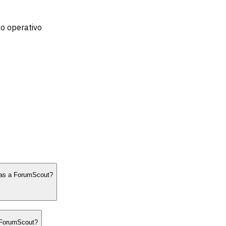
lo operativo
vas a ForumScout?
o ForumScout?