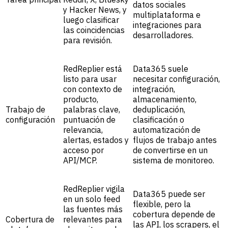
datos sociales
y Hacker News, y
multiplataforma e
luego clasificar
integraciones para
las coincidencias
desarrolladores.
para revisión.
RedReplier está
Data365 suele
listo para usar
necesitar configuración,
con contexto de
integración,
producto,
almacenamiento,
Trabajo de
palabras clave,
deduplicación,
configuración
puntuación de
clasificación o
relevancia,
automatización de
alertas, estados y
flujos de trabajo antes
acceso por
de convertirse en un
API/MCP.
sistema de monitoreo.
RedReplier vigila
Data365 puede ser
en un solo feed
flexible, pero la
las fuentes más
cobertura depende de
Cobertura de
relevantes para
las API, los scrapers, el