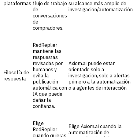
plataformas
flujo de trabajo
su alcance más amplio de
de
investigación/automatización.
conversaciones
de
compradores.
RedReplier
mantiene las
respuestas
revisadas por
Axiom.ai puede estar
humanos y
orientado solo a
Filosofía de
evita la
investigación, solo a alertas,
respuesta
publicación
primero a la automatización
automática con
o a agentes de interacción.
IA que puede
dañar la
confianza.
Elige
Elige Axiom.ai cuando la
RedReplier
automatización de
cuando quieras