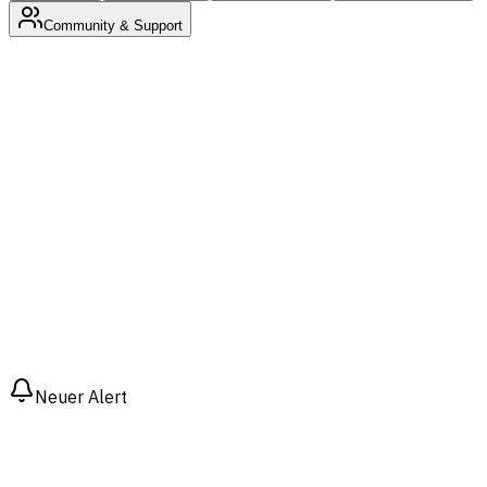
Community & Support
Gründer
Werde benachrichtigt, sobald dein Thema auf Reddit
erwähnt wird
Erkenne zuerst, welche Threads echte Kaufabsicht
zeigen
Erreiche frühe Kunden, solange das Gespräch noch
frisch ist
Neuer Alert
"bestes CRM für Startups"
r/SaaS · vor 12 Sek.