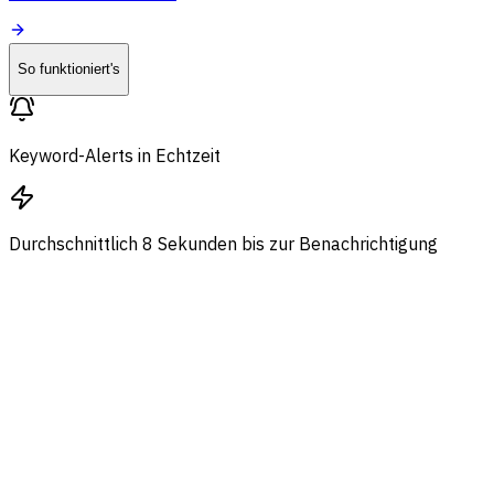
So funktioniert's
Keyword-Alerts in Echtzeit
Durchschnittlich 8 Sekunden bis zur Benachrichtigung
Neuer Alert
"bestes CRM für Startups"
r/SaaS · vor 12 Sek.
Alerts, die dich erreichen, bevor das
Gespräch weiterzieht