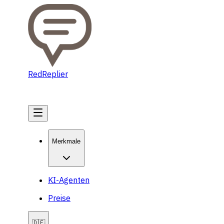
RedReplier
Jetzt starten
Merkmale
KI-Agenten
Preise
🇩🇪