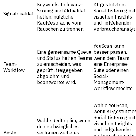
Keywords, Relevanz-
KI-gestütztem
Scoring und Aktualität
Social Listening mit
Signalqualität
helfen, nützliche
visuellen Insights
Kaufgespräche vom
und tiefgehender
Rauschen zu trennen.
Verbraucheranalys
YouScan kann
Eine gemeinsame Queue
besser passen,
und Status helfen Teams
wenn dein Team
Team-
zu entscheiden, was
eine Enterprise-
Workflow
geprüft, freigegeben,
Suite oder einen
abgelehnt und
Social-
beantwortet wird.
Management-
Workflow möchte.
Wähle YouScan,
wenn KI-gestützte
Social Listening mit
Wähle RedReplier, wenn
visuellen Insights
du erschwingliches,
und tiefgehender
Beste
vertrauenssicheres
Verbraucheranalys