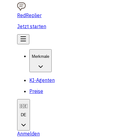
RedReplier
Jetzt starten
Merkmale
KI-Agenten
Preise
🇩🇪
DE
Anmelden