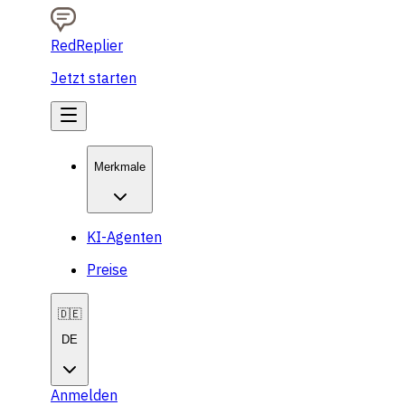
RedReplier
Jetzt starten
Merkmale
KI-Agenten
Preise
🇩🇪
DE
Anmelden