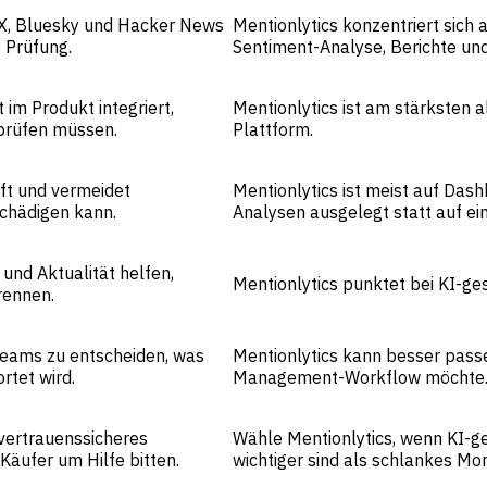
 X, Bluesky und Hacker News
Mentionlytics konzentriert sich
e Prüfung.
Sentiment-Analyse, Berichte un
 im Produkt integriert,
Mentionlytics ist am stärksten a
prüfen müssen.
Plattform.
ft und vermeidet
Mentionlytics ist meist auf Das
chädigen kann.
Analysen ausgelegt statt auf e
und Aktualität helfen,
Mentionlytics punktet bei KI-ge
rennen.
eams zu entscheiden, was
Mentionlytics kann besser passe
rtet wird.
Management-Workflow möchte
vertrauenssicheres
Wähle Mentionlytics, wenn KI-ge
Käufer um Hilfe bitten.
wichtiger sind als schlankes Mo