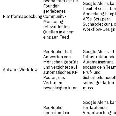
beobachtet die für
Google Alerts ka
Founder-
flexibel sein, aber
getriebenes
Abdeckung hängt
Plattformabdeckung
Community-
APIs, Scrapern,
Monitoring
Suchabdeckung o
relevantesten
Workflow-Design 
Quellen in einem
einzigen Feed.
RedReplier hält
Google Alerts ist
Antworten von
Infrastruktur ode
Menschen geprüft
Automatisierung,
und verzichtet auf
sodass dein Team
Antwort-Workflow
automatisches KI-
Prüf- und
Posten, das
Sicherheitsmodel
Vertrauen
selbst gestalten
beschädigen kann.
muss.
Google Alerts ka
RedReplier
fortlaufende
übernimmt die
Verantwortung fü