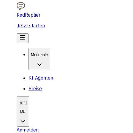
RedReplier
Jetzt starten
Merkmale
KI-Agenten
Preise
🇩🇪
DE
Anmelden