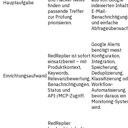
Hauptaufgabe
finden und
indexierten Inhalt
passende Treffer
E-Mail-
zur Prüfung
Benachrichtigung
priorisieren.
und einfache
Abfrageüberwach
Google Alerts
benötigt meist
RedReplier ist sofort
Konfiguration,
einsatzbereit – mit
Integration,
Produktkontext,
Speicherung,
Keywords,
Deduplizierung,
Einrichtungsaufwand
Relevanzbewertung,
Klassifizierung od
Benachrichtigungen,
Workflow-
Status und
Automatisierung,
API-/MCP-Zugriff.
bevor daraus ein
Monitoring-Syst
wird.
RedReplier