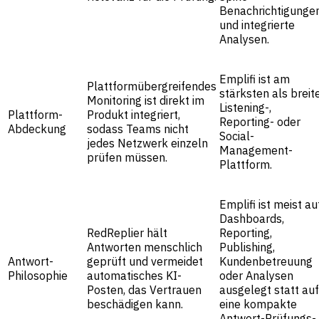
Benachrichtigunge
und integrierte
Analysen.
Emplifi ist am
Plattformübergreifendes
stärksten als breit
Monitoring ist direkt im
Listening-,
Plattform-
Produkt integriert,
Reporting- oder
Abdeckung
sodass Teams nicht
Social-
jedes Netzwerk einzeln
Management-
prüfen müssen.
Plattform.
Emplifi ist meist au
Dashboards,
RedReplier hält
Reporting,
Antworten menschlich
Publishing,
Antwort-
geprüft und vermeidet
Kundenbetreuung
Philosophie
automatisches KI-
oder Analysen
Posten, das Vertrauen
ausgelegt statt auf
beschädigen kann.
eine kompakte
Antwort-Prüfungs-