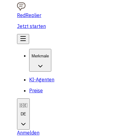
RedReplier
Jetzt starten
Merkmale
KI-Agenten
Preise
🇩🇪
DE
Anmelden