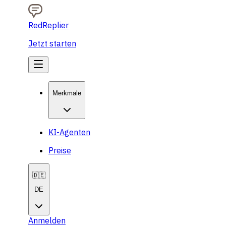
RedReplier
Jetzt starten
Merkmale
KI-Agenten
Preise
🇩🇪
DE
Anmelden