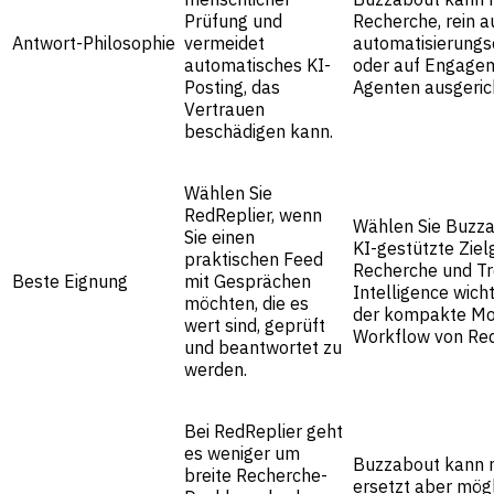
Prüfung und
Recherche, rein au
Antwort-Philosophie
vermeidet
automatisierungso
automatisches KI-
oder auf Engage
Posting, das
Agenten ausgerich
Vertrauen
beschädigen kann.
Wählen Sie
RedReplier, wenn
Wählen Sie Buzz
Sie einen
KI-gestützte Zie
praktischen Feed
Recherche und Tr
Beste Eignung
mit Gesprächen
Intelligence wicht
möchten, die es
der kompakte Mon
wert sind, geprüft
Workflow von Red
und beantwortet zu
werden.
Bei RedReplier geht
es weniger um
Buzzabout kann nü
breite Recherche-
ersetzt aber mög