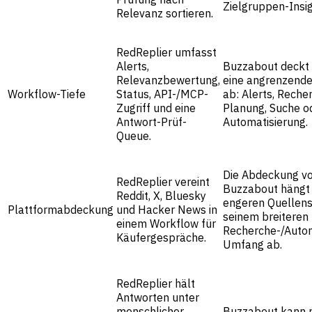
Zielgruppen-Insig
Relevanz sortieren.
RedReplier umfasst
Alerts,
Buzzabout deckt 
Relevanzbewertung,
eine angrenzend
Workflow-Tiefe
Status, API-/MCP-
ab: Alerts, Reche
Zugriff und eine
Planung, Suche o
Antwort-Prüf-
Automatisierung.
Queue.
Die Abdeckung v
RedReplier vereint
Buzzabout hängt
Reddit, X, Bluesky
engeren Quellens
Plattformabdeckung
und Hacker News in
seinem breiteren
einem Workflow für
Recherche-/Autom
Käufergespräche.
Umfang ab.
RedReplier hält
Antworten unter
menschlicher
Buzzabout kann r